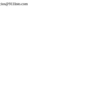
icios@911listo.com