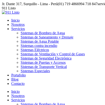
Saltar
Jr. Dante 317, Surquillo - Lima - Perú
(01) 719 4866
994 718 847
serv
al
911 Listo
contenido
Inicio
Nosotros
Servicios
Sistemas de Bombeo de Agua
Sistemas de Saneamiento y Drenaje
Sistemas de Agua Potable
Sistemas contra incendio
Sistemas Eléctricos
Sistemas de Ventilación y Control de Gases
Sistemas de Seguridad Electrónica
Sistemas de Puertas y Accesos
Sistemas de Transporte Vertical
Sistemas Especiales
Portafolio
Blog
Contacto
Inicio
Nosotros
Servicios
Sistemas de Bombeo de Agua