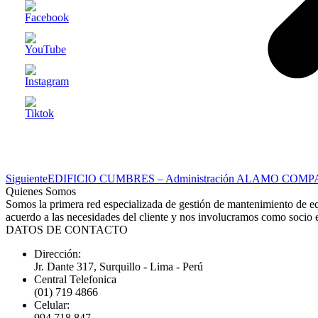
Proyecto
Siguiente
EDIFICIO CUMBRES – Administración ALAMO COM
siguiente
Quienes Somos
Somos la primera red especializada de gestión de mantenimiento de equ
acuerdo a las necesidades del cliente y nos involucramos como socio e
DATOS DE CONTACTO
Dirección:
Jr. Dante 317, Surquillo - Lima - Perú
Central Telefonica
(01) 719 4866
Celular:
994 718 847